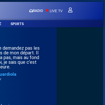
.
RADIO
LIVE TV
É
SPORTS
 demandez pas les
s de mon départ. Il
 a pas, mais au fond
, je sais que c’est
eure.
uardiola
r