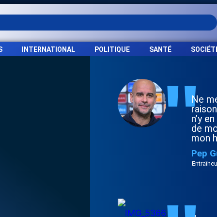
S
INTERNATIONAL
POLITIQUE
SANTÉ
SOCIÉT
"
Ne me
raison
n’y en
de moi
mon h
Pep G
Entraîneu