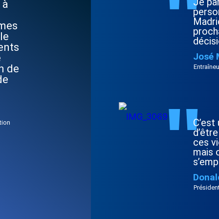
"
Je par
 à
perso
Madri
mmes
procha
le
décis
ents
José 
e
n de
Entraîneu
de
"
C’est
tion
d’être
ces vi
mais 
s’emp
Donal
Présiden