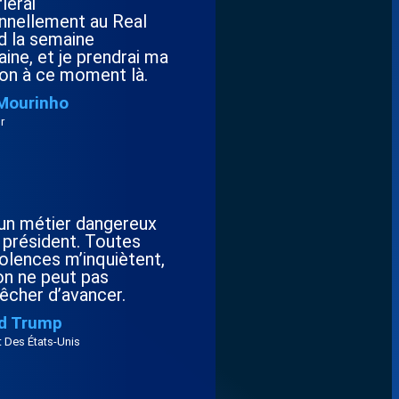
lerai
nnellement au Real
d la semaine
ine, et je prendrai ma
ion à ce moment là.
Mourinho
r
 un métier dangereux
 président. Toutes
olences m’inquiètent,
on ne peut pas
êcher d’avancer.
d Trump
t Des États-Unis