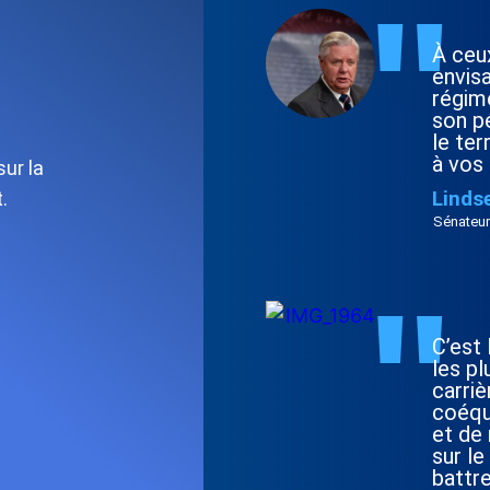
"
À ceux
envisa
régime
son pé
le ter
à vos 
ur la
Linds
.
Sénateur
"
C’est 
les pl
carriè
coéqu
et de 
sur le
battr