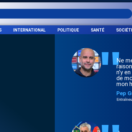
S
INTERNATIONAL
POLITIQUE
SANTÉ
SOCIÉT
"
Ne me
raison
n’y en
de moi
mon h
Pep G
Entraîneu