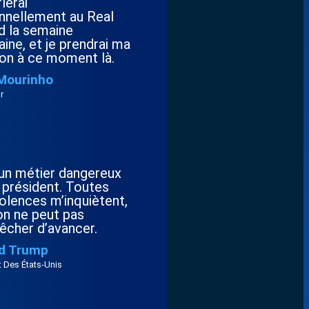
lerai
nnellement au Real
d la semaine
ine, et je prendrai ma
ion à ce moment là.
Mourinho
r
 un métier dangereux
 président. Toutes
olences m’inquiètent,
on ne peut pas
êcher d’avancer.
d Trump
t Des États-Unis