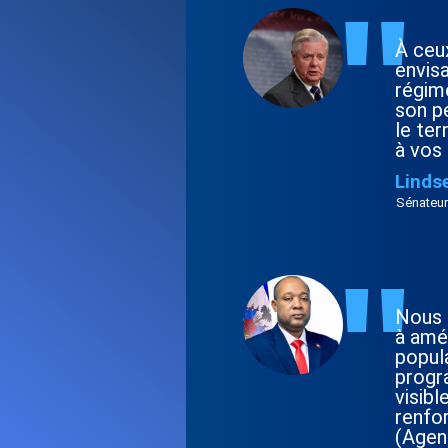
"
À ceux
envisa
régime
son pé
le ter
à vos 
Linds
Sénateur
"
Nous 
à amél
popul
progr
visibl
renfo
(Agen