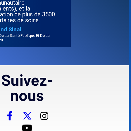
nautaire
lents), et la
ation de plus de 3500
taires de soins.
and Sinal
 De La Santé Publique Et De La
on
Suivez-
nous