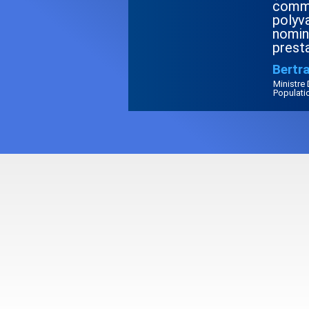
commu
polyva
nomin
presta
Bertr
Ministre
Populati