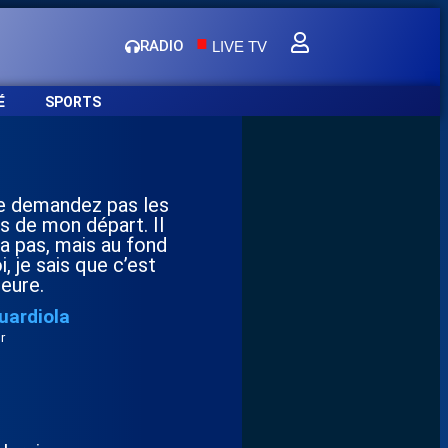
.
RADIO
LIVE TV
É
SPORTS
 demandez pas les
s de mon départ. Il
 a pas, mais au fond
, je sais que c’est
eure.
uardiola
r