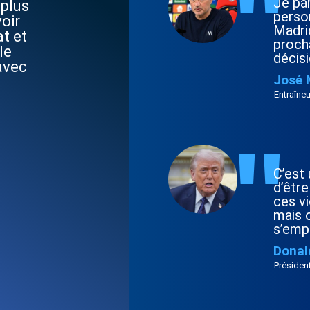
"
Je par
 plus
perso
voir
Madri
t et
procha
le
décis
 avec
José 
Entraîneu
"
C’est
d’être
ces vi
mais 
s’emp
Donal
Présiden