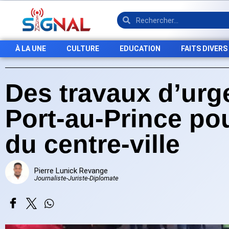
À LA UNE
CULTURE
EDUCATION
FAITS DIVERS
Des travaux d’urg
Port-au-Prince pou
du centre-ville
Pierre Lunick Revange
Journaliste-Juriste-Diplomate