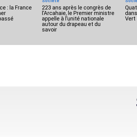
Société
Soci
ce : la France
223 ans après le congrès de
Quat
mer
l’Arcahaie, le Premier ministre
dans
passé
appelle à l’unité nationale
Vert
autour du drapeau et du
savoir