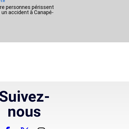
été
re personnes périssent
 un accident à Canapé-
Suivez-
nous