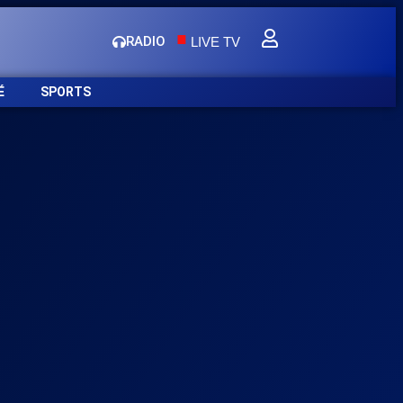
.
RADIO
LIVE TV
É
SPORTS