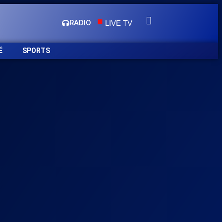
.
RADIO
LIVE TV
É
SPORTS