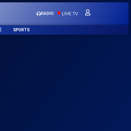
.
RADIO
LIVE TV
É
SPORTS