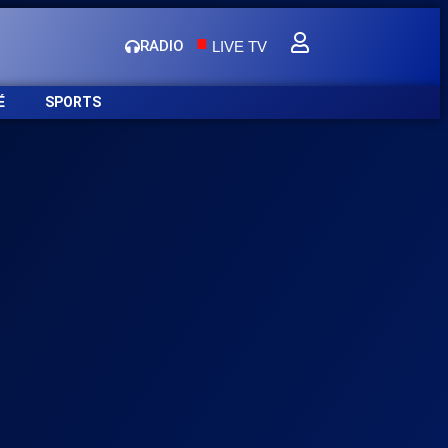
.
RADIO
LIVE TV
É
SPORTS