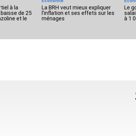
Économie
Écon
iel à la
La BRH veut mieux expliquer
Le g
baisse de 25
l’inflation et ses effets sur les
sala
zoline et le
ménages
à 1 