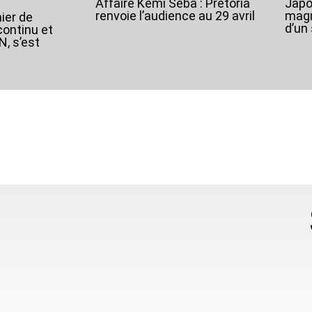
Affaire Kemi Seba : Pretoria
Japo
renvoie l’audience au 29 avril
magn
ier de
d’un
continu et
, s’est