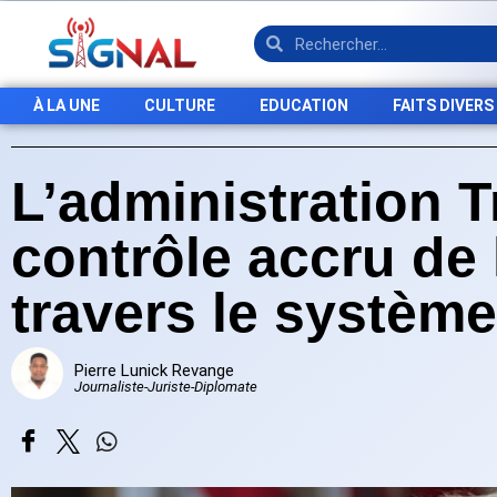
À LA UNE
CULTURE
EDUCATION
FAITS DIVERS
L’administration 
contrôle accru de 
travers le systèm
Pierre Lunick Revange
Journaliste-Juriste-Diplomate