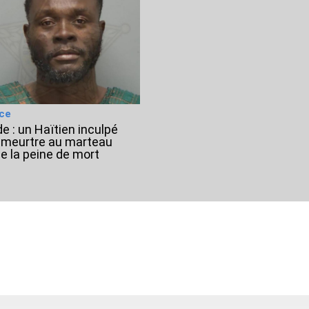
ice
de : un Haïtien inculpé
 meurtre au marteau
ue la peine de mort