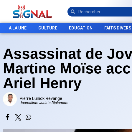
À LA UNE
CULTURE
EDUCATION
FAITS DIVERS
Assassinat de Jov
Martine Moïse acc
Ariel Henry
Pierre Lunick Revange
Journaliste-Juriste-Diplomate