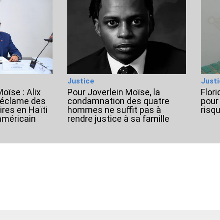
Justice
Just
oïse : Alix
Pour Joverlein Moïse, la
Flori
 réclame des
condamnation des quatre
pour
ires en Haïti
hommes ne suffit pas à
risq
 américain
rendre justice à sa famille